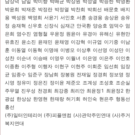
남상덕 남일 박미향 박배균 박상원 박성열 박승한 박영환
박윤희 박재준 박정란 박정열 박찬희 박희선 배문호 배지
용 백성원 백영희 서윤기 서인호 서훈 송경용 송상윤 송유
정 송재혁 신우호 신장식 심재근 안국환 양승호 엄덕수 엄
은희 염수진 염형철 우윤정 원윤아 유경아 유해신 유현만
유효진 윤소진 윤재민 윤채영 이강혁 이규엽 이기중 이남
훈 이동열 이동혁 이명애 이병모 이상후 이선영 이성만 이
성찬 이순녀 이승배 이영우 이월녀 이은영 이은주 이인호
이종환 이주형 이행자 이현구 이현주 이회준 임선희 임장
균 임종수 임준구 장남희 장봉원 전재일 정경희 정보영 정
시영 정유미 정은진 정이윤 제준오 조계성 조성호 조순실
주무열 진우성 천경희 최강종 최리안 최윤정1 최윤정2 한
광섭 한상삼 한영현 한재랑 허기회 허인숙 현은주 형동선
홍선
(주)일터인테리어 (주)피플앤컴 (사)관악주민연대 (사)주거
복지연대