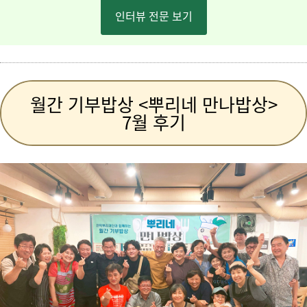
인터뷰 전문 보기
월간 기부밥상 <뿌리네 만나밥상>
7월 후기