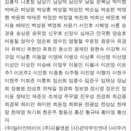
김홍석 나호정 남상기 남상덕 남선우 남일 문복남 박미향
박배균 박상원 박상훈 박성열 박성찬 박순실 박승한 박영
환 박윤희 박재준 박정란 박정열 박찬희 박희선 배문호 배
지용 배태인 백성원 백영희 서윤기 서인호 서혜영 서훈 송
경용 송상윤 송유정 신우호 신장식 심재근 안국환 양승호
어용철 엄덕수 엄은희 염수진 염형철 우윤정 원윤아 유경
아 유해신 유현만 유효진 윤소진 윤재민 윤현숙 이강혁 이
규엽 이남훈 이동열 이명애 이병모 이상후 이선명 이선영
이성만 이성찬 이승배 이영우 이용민 이월녀 이은영 이은
주1 이은주2 이인호 이종환 이주형 이진영 이행자 이현구
이현주 이회준 이훈희 임선희 임종수 임준구 임채상 장남
희 장봉원 전성호 전재일 정경희 정보영 정시영 정은진 정
이윤 정태인 제준오 조계성 주무열 진우성 천경희 최강종
최경욱 최리안 최미란 최윤정 최희윤 한광섭 한상삼 한재
랑 한재영 허기회 현은주 형동선 홍선 황규태 황미영 황선
자
(주)일터인테리어 (주)피플앤컴 (사)관악주민연대 (사)주거