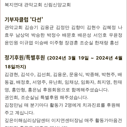
복지연대 관악교회 신림신양교회
기부자클럽 '다선'
관악교회 김승기 김용균 김정만 김향미 김현수 김혜정 나
효우 남상덕 박승한 박정수 배문호 배은성 서인호 우윤정
윤민원 이규엽 이승배 이주형 장경훈 조순실 한재랑 홍선
정기후원/특별후원
(2024년 3월 19일 ~ 2024년 4월
18일까지)
김경현, 김석수, 김선희, 김용운, 문용식, 박종해, 박현주, 배
동걸, 배정호, 서영주, 유난희, 임채상, 임화자, 최지영, 한재
영, 홍만형, 홍은님 후원회원으로 함께해주셨습니다.
권인희, 조순실님 특별후원 해주셨습니다.
김정만님 매 분기마다 활동가 2명에게 치과진료를 후원해
주고 계십니다.
깊은이해심리상담센터 이지연센터장님 매주 활동가마음건