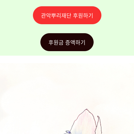
관악뿌리재단 후원하기
후원금 증액하기