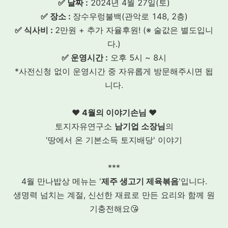
✅ 날짜 :
2024년 4월 27일(토)
✅ 장소 :
장수우렁불백(관악로 148, 2층)
✅ 식사비 :
2만원 + 추가 자율후원! (※ 술값은 별도입니
다.)
✅ 운영시간 :
오후 5시 ~ 8시
*사전신청 없이 운영시간 중 자유롭게 방문해주시면 됩
니다.
♥️ 4월의 이야기손님 ♥️
토지자유연구소
남기업 소장님
의
'땅에서 온 기본소득 토지배당' 이야기
***
4월 만나밥상 메뉴는 '
제주 생고기 제육볶음
'입니다.
생명력 넘치는 계절, 신선한 재료로 만든 요리와 함께 원
기충전해요😘