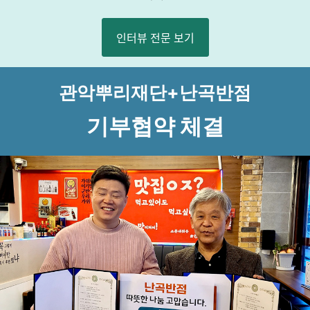
인터뷰 전문 보기
관악뿌리재단+난곡반점
기부협약 체결