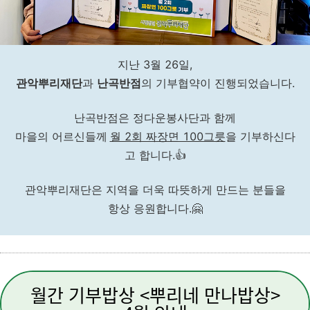
지난 3월 26일,
관악뿌리재단
과
난곡반점
의 기부협약이 진행되었습니다.
난곡반점은 정다운봉사단과 함께
마을의 어르신들께
월 2회 짜장면 100그릇
을 기부하신다
고 합니다.👍
관악뿌리재단은 지역을 더욱 따뜻하게 만드는 분들을
항상 응원합니다.🤗
월간 기부밥상 <뿌리네 만나밥상>